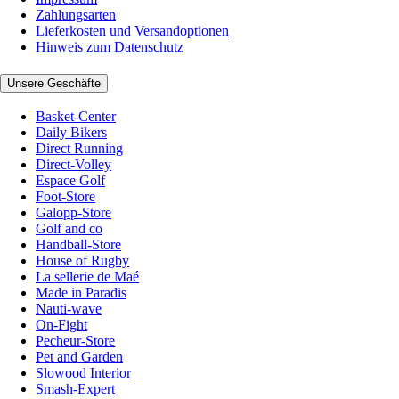
Zahlungsarten
Lieferkosten und Versandoptionen
Hinweis zum Datenschutz
Unsere Geschäfte
Basket-Center
Daily Bikers
Direct Running
Direct-Volley
Espace Golf
Foot-Store
Galopp-Store
Golf and co
Handball-Store
House of Rugby
La sellerie de Maé
Made in Paradis
Nauti-wave
On-Fight
Pecheur-Store
Pet and Garden
Slowood Interior
Smash-Expert