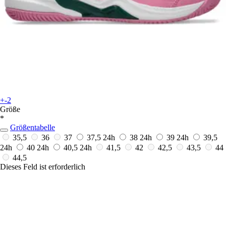
+-2
Größe
*
Größentabelle
35,5
36
37
37,5
24h
38
24h
39
24h
39,5
24h
40
24h
40,5
24h
41,5
42
42,5
43,5
44
44,5
Dieses Feld ist erforderlich