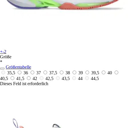
+-2
Größe
*
Größentabelle
35,5
36
37
37,5
38
39
39,5
40
40,5
41,5
42
42,5
43,5
44
44,5
Dieses Feld ist erforderlich