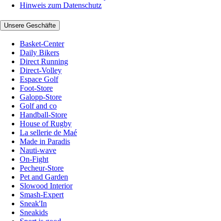
Hinweis zum Datenschutz
Unsere Geschäfte
Basket-Center
Daily Bikers
Direct Running
Direct-Volley
Espace Golf
Foot-Store
Galopp-Store
Golf and co
Handball-Store
House of Rugby
La sellerie de Maé
Made in Paradis
Nauti-wave
On-Fight
Pecheur-Store
Pet and Garden
Slowood Interior
Smash-Expert
Sneak'In
Sneakids