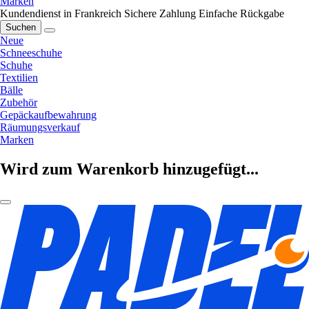
Marken
Kundendienst in Frankreich
Sichere Zahlung
Einfache Rückgabe
Suchen
Neue
Schneeschuhe
Schuhe
Textilien
Bälle
Zubehör
Gepäckaufbewahrung
Räumungsverkauf
Marken
Wird zum Warenkorb hinzugefügt...