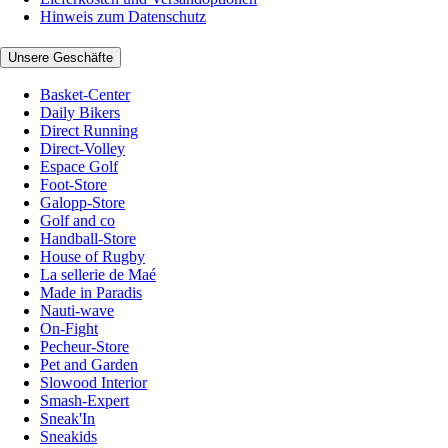
Hinweis zum Datenschutz
Unsere Geschäfte
Basket-Center
Daily Bikers
Direct Running
Direct-Volley
Espace Golf
Foot-Store
Galopp-Store
Golf and co
Handball-Store
House of Rugby
La sellerie de Maé
Made in Paradis
Nauti-wave
On-Fight
Pecheur-Store
Pet and Garden
Slowood Interior
Smash-Expert
Sneak'In
Sneakids