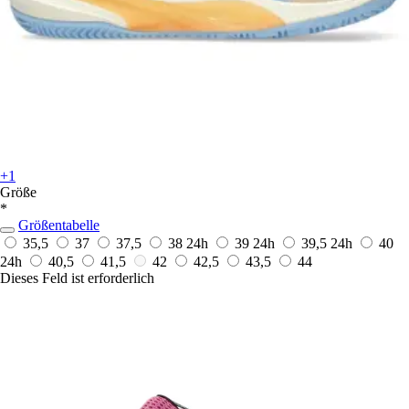
+1
Größe
*
Größentabelle
35,5
37
37,5
38
24h
39
24h
39,5
24h
40
24h
40,5
41,5
42
42,5
43,5
44
Dieses Feld ist erforderlich