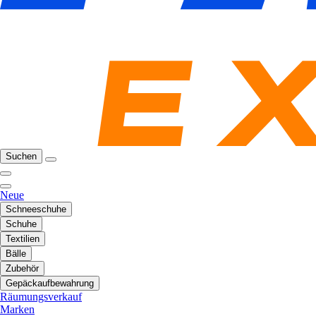
Suchen
Neue
Schneeschuhe
Schuhe
Textilien
Bälle
Zubehör
Gepäckaufbewahrung
Räumungsverkauf
Marken