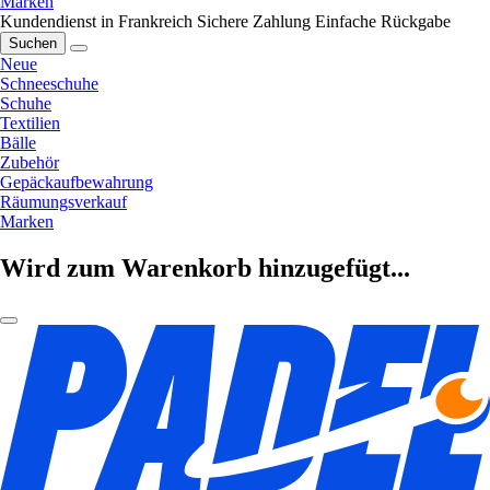
Marken
Kundendienst in Frankreich
Sichere Zahlung
Einfache Rückgabe
Suchen
Neue
Schneeschuhe
Schuhe
Textilien
Bälle
Zubehör
Gepäckaufbewahrung
Räumungsverkauf
Marken
Wird zum Warenkorb hinzugefügt...