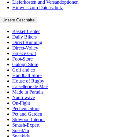
Lieferkosten und Versandoptionen
Hinweis zum Datenschutz
Unsere Geschäfte
Basket-Center
Daily Bikers
Direct Running
Direct-Volley
Espace Golf
Foot-Store
Galopp-Store
Golf and co
Handball-Store
House of Rugby
La sellerie de Maé
Made in Paradis
Nauti-wave
On-Fight
Pecheur-Store
Pet and Garden
Slowood Interior
Smash-Expert
Sneak'In
Sneakids