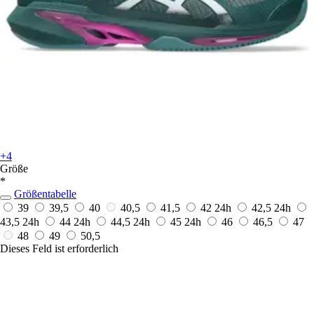
+4
Größe
*
Größentabelle
39
39,5
40
40,5
41,5
42
24h
42,5
24h
43,5
24h
44
24h
44,5
24h
45
24h
46
46,5
47
48
49
50,5
Dieses Feld ist erforderlich