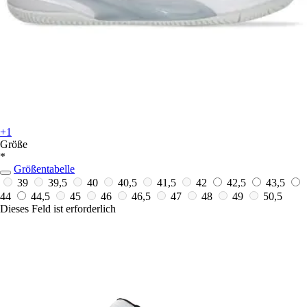
+1
Größe
*
Größentabelle
39
39,5
40
40,5
41,5
42
42,5
43,5
44
44,5
45
46
46,5
47
48
49
50,5
Dieses Feld ist erforderlich