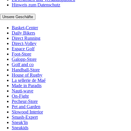
Hinweis zum Datenschutz
Unsere Geschäfte
Basket-Center
Daily Bikers
Direct Running
Direct-Volley
Espace Golf
Foot-Store
Galopp-Store
Golf and co
Handball-Store
House of Rugby
La sellerie de Maé
Made in Paradis
Nauti-wave
On-Fight
Pecheur-Store
Pet and Garden
Slowood Interior
Smash-Expert
Sneak'In
Sneakids