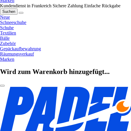
Marken
Kundendienst in Frankreich
Sichere Zahlung
Einfache Rückgabe
Suchen
Neue
Schneeschuhe
Schuhe
Textilien
Bälle
Zubehör
Gepäckaufbewahrung
Räumungsverkauf
Marken
Wird zum Warenkorb hinzugefügt...