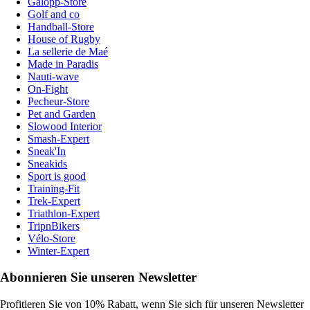
Galopp-Store
Golf and co
Handball-Store
House of Rugby
La sellerie de Maé
Made in Paradis
Nauti-wave
On-Fight
Pecheur-Store
Pet and Garden
Slowood Interior
Smash-Expert
Sneak'In
Sneakids
Sport is good
Training-Fit
Trek-Expert
Triathlon-Expert
TripnBikers
Vélo-Store
Winter-Expert
Abonnieren Sie unseren Newsletter
Profitieren Sie von 10% Rabatt, wenn Sie sich für unseren Newsletter