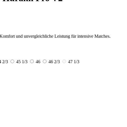
Komfort und unvergleichliche Leistung für intensive Matches.
4 2/3
45 1/3
46
46 2/3
47 1/3