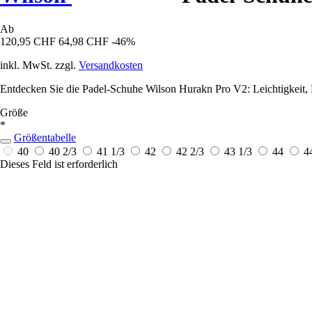
Ab
120,95 CHF
64,98 CHF
-46%
inkl. MwSt. zzgl.
Versandkosten
Entdecken Sie die Padel-Schuhe Wilson Hurakn Pro V2: Leichtigkeit, 
Größe
*
Größentabelle
40
40 2/3
41 1/3
42
42 2/3
43 1/3
44
4
Dieses Feld ist erforderlich