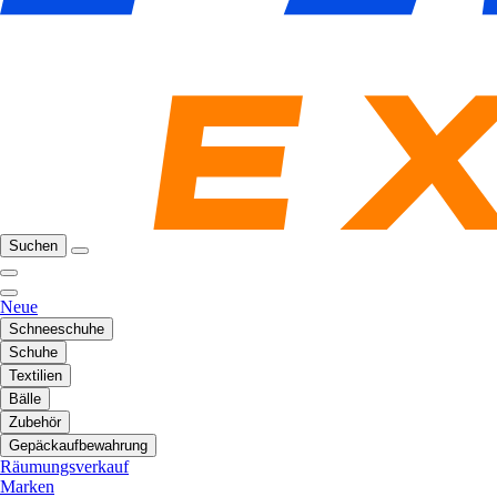
Suchen
Neue
Schneeschuhe
Schuhe
Textilien
Bälle
Zubehör
Gepäckaufbewahrung
Räumungsverkauf
Marken