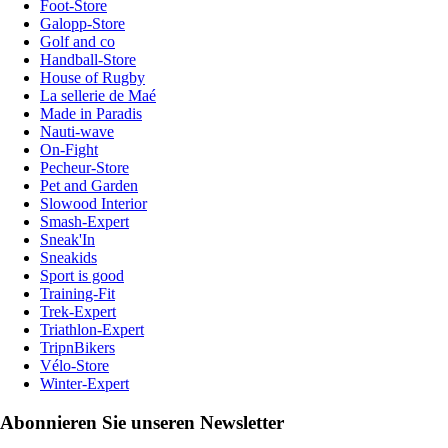
Foot-Store
Galopp-Store
Golf and co
Handball-Store
House of Rugby
La sellerie de Maé
Made in Paradis
Nauti-wave
On-Fight
Pecheur-Store
Pet and Garden
Slowood Interior
Smash-Expert
Sneak'In
Sneakids
Sport is good
Training-Fit
Trek-Expert
Triathlon-Expert
TripnBikers
Vélo-Store
Winter-Expert
Abonnieren Sie unseren Newsletter