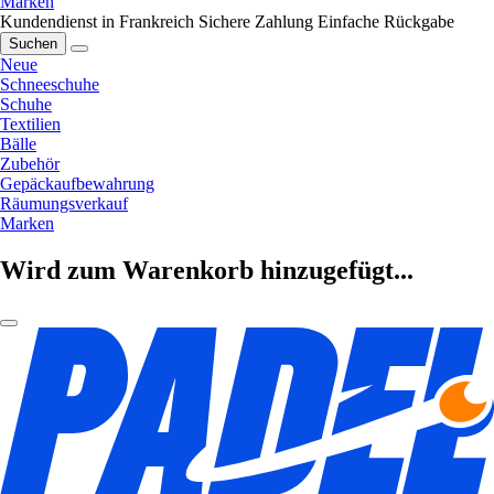
Marken
Kundendienst in Frankreich
Sichere Zahlung
Einfache Rückgabe
Suchen
Neue
Schneeschuhe
Schuhe
Textilien
Bälle
Zubehör
Gepäckaufbewahrung
Räumungsverkauf
Marken
Wird zum Warenkorb hinzugefügt...