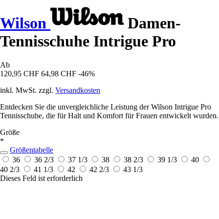
Wilson
Damen-
Tennisschuhe Intrigue Pro
Ab
120,95 CHF
64,98 CHF
-46%
inkl. MwSt. zzgl.
Versandkosten
Entdecken Sie die unvergleichliche Leistung der Wilson Intrigue Pro
Tennisschuhe, die für Halt und Komfort für Frauen entwickelt wurden.
Größe
*
Größentabelle
36
36 2/3
37 1/3
38
38 2/3
39 1/3
40
40 2/3
41 1/3
42
42 2/3
43 1/3
Dieses Feld ist erforderlich