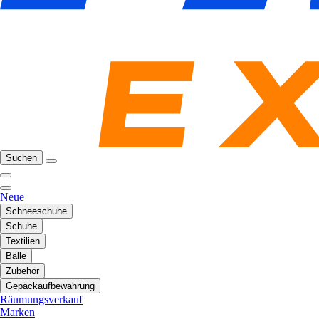
Suchen
Neue
Schneeschuhe
Schuhe
Textilien
Bälle
Zubehör
Gepäckaufbewahrung
Räumungsverkauf
Marken