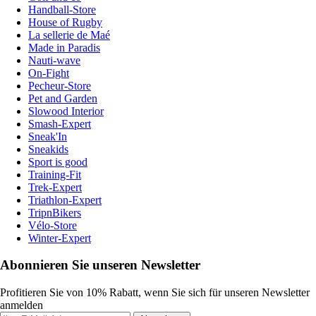
Handball-Store
House of Rugby
La sellerie de Maé
Made in Paradis
Nauti-wave
On-Fight
Pecheur-Store
Pet and Garden
Slowood Interior
Smash-Expert
Sneak'In
Sneakids
Sport is good
Training-Fit
Trek-Expert
Triathlon-Expert
TripnBikers
Vélo-Store
Winter-Expert
Abonnieren Sie unseren Newsletter
Profitieren Sie von 10% Rabatt, wenn Sie sich für unseren Newsletter
anmelden