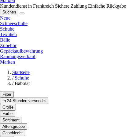
Marken
Kundendienst in Frankreich
Sichere Zahlung
Einfache Rückgabe
Suchen
Neue
Schneeschuhe
Schuhe
Textilien
Bälle
Zubehör
Gepäckaufbewahrung
Räumungsverkauf
Marken
Startseite
/
Schuhe
/
Babolat
Filter
In 24 Stunden versendet
Größe
Farbe
Sortiment
Altersgruppe
Geschlecht