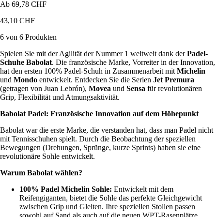
Ab
69,78 CHF
43,10 CHF
6 von 6 Produkten
Spielen Sie mit der Agilität der Nummer 1 weltweit dank der
Padel-
Schuhe Babolat
. Die französische Marke, Vorreiter in der Innovation,
hat den ersten 100% Padel-Schuh in Zusammenarbeit mit
Michelin
und
Mondo
entwickelt. Entdecken Sie die Serien
Jet Premura
(getragen von Juan Lebrón),
Movea
und
Sensa
für revolutionären
Grip, Flexibilität und Atmungsaktivität.
Babolat Padel: Französische Innovation auf dem Höhepunkt
Babolat war die erste Marke, die verstanden hat, dass man Padel nicht
mit Tennisschuhen spielt. Durch die Beobachtung der speziellen
Bewegungen (Drehungen, Sprünge, kurze Sprints) haben sie eine
revolutionäre Sohle entwickelt.
Warum Babolat wählen?
100% Padel Michelin Sohle:
Entwickelt mit dem
Reifengiganten, bietet die Sohle das perfekte Gleichgewicht
zwischen Grip und Gleiten. Ihre speziellen Stollen passen
sowohl auf Sand als auch auf die neuen WPT-Rasenplätze.