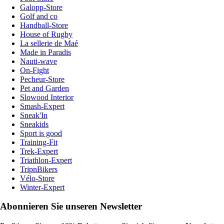
Galopp-Store
Golf and co
Handball-Store
House of Rugby
La sellerie de Maé
Made in Paradis
Nauti-wave
On-Fight
Pecheur-Store
Pet and Garden
Slowood Interior
Smash-Expert
Sneak'In
Sneakids
Sport is good
Training-Fit
Trek-Expert
Triathlon-Expert
TripnBikers
Vélo-Store
Winter-Expert
Abonnieren Sie unseren Newsletter