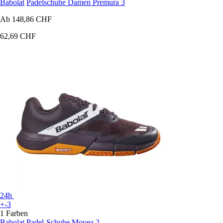
Babolat
Padelschuhe Damen Premura 3
Ab
148,86 CHF
62,69 CHF
24h
+-3
1 Farben
Babolat
Padel-Schuhe Movea 2