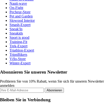
Nauti-wave
On-Fight
Pecheur-Store
Pet and Garden
Slowood Interior
Smash-Expert
Sneak'In
Sneakids
Sport is good
Training-Fit
Trek-Expert
Triathlon-Expert
TripnBikers
Vélo-Store
Winter-Expert
Abonnieren Sie unseren Newsletter
Profitieren Sie von 10% Rabatt, wenn Sie sich für unseren Newsletter
anmelden
Abonnieren
Bleiben Sie in Verbindung