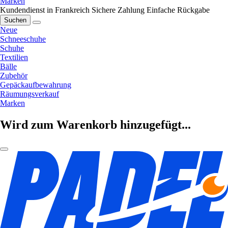
Marken
Kundendienst in Frankreich
Sichere Zahlung
Einfache Rückgabe
Suchen
Neue
Schneeschuhe
Schuhe
Textilien
Bälle
Zubehör
Gepäckaufbewahrung
Räumungsverkauf
Marken
Wird zum Warenkorb hinzugefügt...