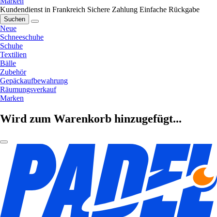
Marken
Kundendienst in Frankreich
Sichere Zahlung
Einfache Rückgabe
Suchen
Neue
Schneeschuhe
Schuhe
Textilien
Bälle
Zubehör
Gepäckaufbewahrung
Räumungsverkauf
Marken
Wird zum Warenkorb hinzugefügt...