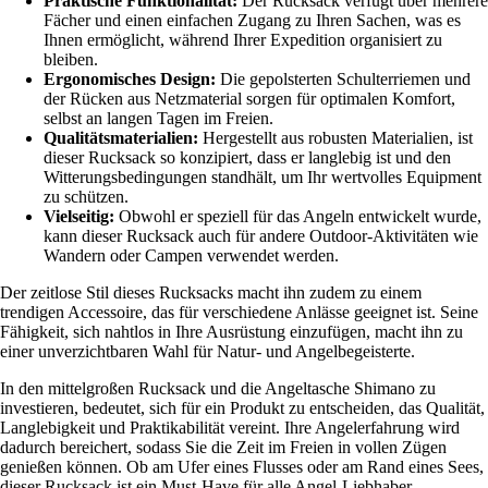
Praktische Funktionalität:
Der Rucksack verfügt über mehrere
Fächer und einen einfachen Zugang zu Ihren Sachen, was es
Ihnen ermöglicht, während Ihrer Expedition organisiert zu
bleiben.
Ergonomisches Design:
Die gepolsterten Schulterriemen und
der Rücken aus Netzmaterial sorgen für optimalen Komfort,
selbst an langen Tagen im Freien.
Qualitätsmaterialien:
Hergestellt aus robusten Materialien, ist
dieser Rucksack so konzipiert, dass er langlebig ist und den
Witterungsbedingungen standhält, um Ihr wertvolles Equipment
zu schützen.
Vielseitig:
Obwohl er speziell für das Angeln entwickelt wurde,
kann dieser Rucksack auch für andere Outdoor-Aktivitäten wie
Wandern oder Campen verwendet werden.
Der zeitlose Stil dieses Rucksacks macht ihn zudem zu einem
trendigen Accessoire, das für verschiedene Anlässe geeignet ist. Seine
Fähigkeit, sich nahtlos in Ihre Ausrüstung einzufügen, macht ihn zu
einer unverzichtbaren Wahl für Natur- und Angelbegeisterte.
In den mittelgroßen Rucksack und die Angeltasche Shimano zu
investieren, bedeutet, sich für ein Produkt zu entscheiden, das Qualität,
Langlebigkeit und Praktikabilität vereint. Ihre Angelerfahrung wird
dadurch bereichert, sodass Sie die Zeit im Freien in vollen Zügen
genießen können. Ob am Ufer eines Flusses oder am Rand eines Sees,
dieser Rucksack ist ein Must-Have für alle Angel-Liebhaber.