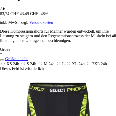
Ab
83,74 CHF
43,49 CHF
-48%
inkl. MwSt. zzgl.
Versandkosten
Diese Kompressionsshorts für Männer wurden entwickelt, um Ihre
Leistung zu steigern und den Regenerationsprozess der Muskeln bei all
Ihren täglichen Übungen zu beschleunigen.
Größe
*
Größentabelle
XS
24h
S
24h
M
24h
L
XL
24h
2XL
24h
Dieses Feld ist erforderlich