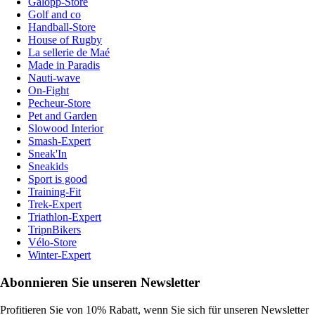
Galopp-Store
Golf and co
Handball-Store
House of Rugby
La sellerie de Maé
Made in Paradis
Nauti-wave
On-Fight
Pecheur-Store
Pet and Garden
Slowood Interior
Smash-Expert
Sneak'In
Sneakids
Sport is good
Training-Fit
Trek-Expert
Triathlon-Expert
TripnBikers
Vélo-Store
Winter-Expert
Abonnieren Sie unseren Newsletter
Profitieren Sie von 10% Rabatt, wenn Sie sich für unseren Newsletter