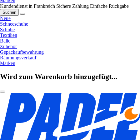
Marken
Kundendienst in Frankreich
Sichere Zahlung
Einfache Rückgabe
Suchen
Neue
Schneeschuhe
Schuhe
Textilien
Bälle
Zubehör
Gepäckaufbewahrung
Räumungsverkauf
Marken
Wird zum Warenkorb hinzugefügt...