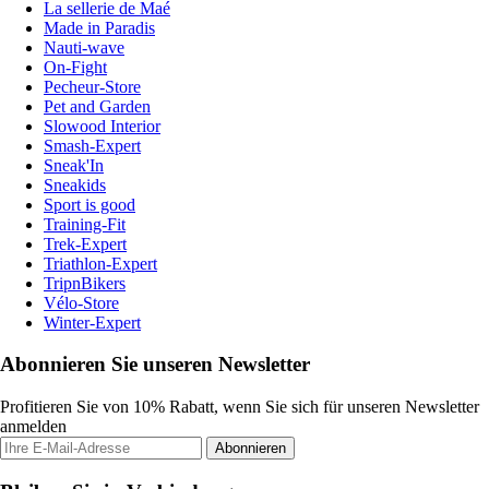
La sellerie de Maé
Made in Paradis
Nauti-wave
On-Fight
Pecheur-Store
Pet and Garden
Slowood Interior
Smash-Expert
Sneak'In
Sneakids
Sport is good
Training-Fit
Trek-Expert
Triathlon-Expert
TripnBikers
Vélo-Store
Winter-Expert
Abonnieren Sie unseren Newsletter
Profitieren Sie von 10% Rabatt, wenn Sie sich für unseren Newsletter
anmelden
Abonnieren