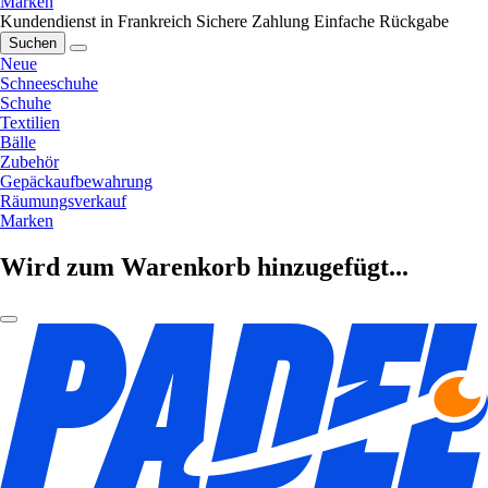
Marken
Kundendienst in Frankreich
Sichere Zahlung
Einfache Rückgabe
Suchen
Neue
Schneeschuhe
Schuhe
Textilien
Bälle
Zubehör
Gepäckaufbewahrung
Räumungsverkauf
Marken
Wird zum Warenkorb hinzugefügt...