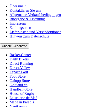
Über uns ?
Kontaktieren Sie uns
Allgemeine Verkaufsbedingungen
Rückgabe & Erstattung
Impressum
Zahlungsarten
Lieferkosten und Versandoptionen
Hinweis zum Datenschutz
Unsere Geschäfte
Basket-Center
Daily Bikers
Direct Running
Direct-Volley
Espace Golf
Foot-Store
Galopp-Store
Golf and co
Handball-Store
House of Rugby
La sellerie de Maé
Made in Paradis
Nauti-wave