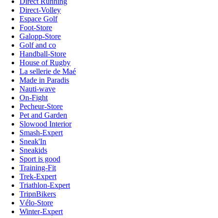
Direct Running
Direct-Volley
Espace Golf
Foot-Store
Galopp-Store
Golf and co
Handball-Store
House of Rugby
La sellerie de Maé
Made in Paradis
Nauti-wave
On-Fight
Pecheur-Store
Pet and Garden
Slowood Interior
Smash-Expert
Sneak'In
Sneakids
Sport is good
Training-Fit
Trek-Expert
Triathlon-Expert
TripnBikers
Vélo-Store
Winter-Expert