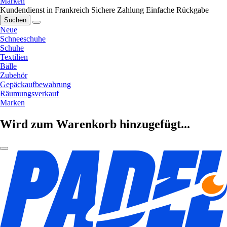
Marken
Kundendienst in Frankreich
Sichere Zahlung
Einfache Rückgabe
Suchen
Neue
Schneeschuhe
Schuhe
Textilien
Bälle
Zubehör
Gepäckaufbewahrung
Räumungsverkauf
Marken
Wird zum Warenkorb hinzugefügt...