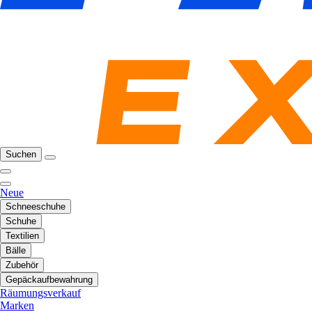
Suchen
Neue
Schneeschuhe
Schuhe
Textilien
Bälle
Zubehör
Gepäckaufbewahrung
Räumungsverkauf
Marken