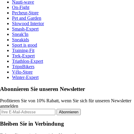
Nauti-wave
On-Fight
Pecheur-Store
Pet and Garden
Slowood Interior
Smash-Expert
Sneak'In
Sneakids
Sport is good
Training-Fit
Trek-Expert
Triathlon-Expert
TripnBikers
Vélo-Store
Winter-Expert
Abonnieren Sie unseren Newsletter
Profitieren Sie von 10% Rabatt, wenn Sie sich für unseren Newsletter
anmelden
Abonnieren
Bleiben Sie in Verbindung