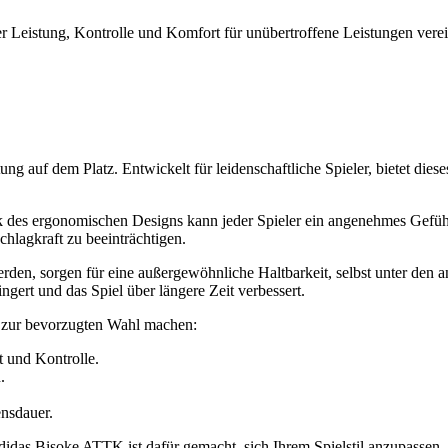
 Leistung, Kontrolle und Komfort für unübertroffene Leistungen verei
 auf dem Platz. Entwickelt für leidenschaftliche Spieler, bietet dies
k des ergonomischen Designs kann jeder Spieler ein angenehmes Gefüh
chlagkraft zu beeinträchtigen.
den, sorgen für eine außergewöhnliche Haltbarkeit, selbst unter den a
ngert und das Spiel über längere Zeit verbessert.
K zur bevorzugten Wahl machen:
 und Kontrolle.
.
ensdauer.
adidas Bisoke ATTK ist dafür gemacht, sich Ihrem Spielstil anzupassen.