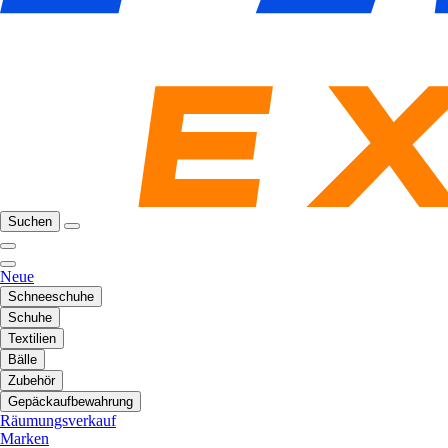
Suchen
Neue
Schneeschuhe
Schuhe
Textilien
Bälle
Zubehör
Gepäckaufbewahrung
Räumungsverkauf
Marken