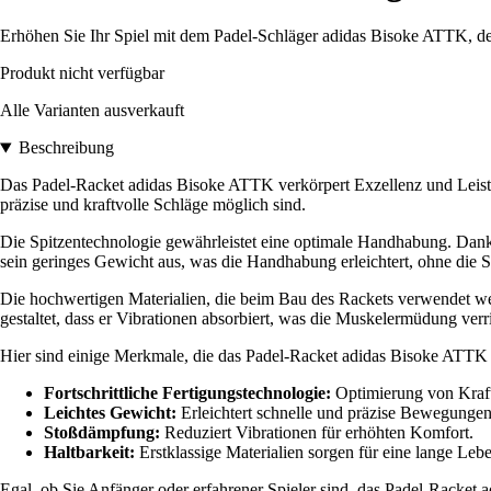
Erhöhen Sie Ihr Spiel mit dem Padel-Schläger adidas Bisoke ATTK, der
Produkt nicht verfügbar
Alle Varianten ausverkauft
Beschreibung
Das Padel-Racket adidas Bisoke ATTK verkörpert Exzellenz und Leistung
präzise und kraftvolle Schläge möglich sind.
Die Spitzentechnologie gewährleistet eine optimale Handhabung. Dan
sein geringes Gewicht aus, was die Handhabung erleichtert, ohne die S
Die hochwertigen Materialien, die beim Bau des Rackets verwendet wer
gestaltet, dass er Vibrationen absorbiert, was die Muskelermüdung verri
Hier sind einige Merkmale, die das Padel-Racket adidas Bisoke ATT
Fortschrittliche Fertigungstechnologie:
Optimierung von Kraft
Leichtes Gewicht:
Erleichtert schnelle und präzise Bewegungen
Stoßdämpfung:
Reduziert Vibrationen für erhöhten Komfort.
Haltbarkeit:
Erstklassige Materialien sorgen für eine lange Leb
Egal, ob Sie Anfänger oder erfahrener Spieler sind, das Padel-Racket 