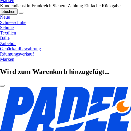
Marken
Kundendienst in Frankreich
Sichere Zahlung
Einfache Rückgabe
Suchen
Neue
Schneeschuhe
Schuhe
Textilien
Bälle
Zubehör
Gepäckaufbewahrung
Räumungsverkauf
Marken
Wird zum Warenkorb hinzugefügt...