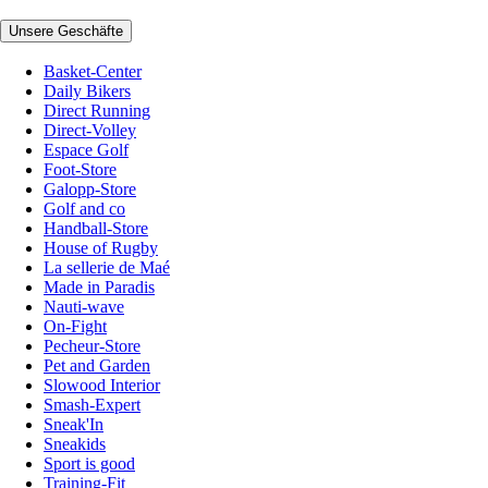
Unsere Geschäfte
Basket-Center
Daily Bikers
Direct Running
Direct-Volley
Espace Golf
Foot-Store
Galopp-Store
Golf and co
Handball-Store
House of Rugby
La sellerie de Maé
Made in Paradis
Nauti-wave
On-Fight
Pecheur-Store
Pet and Garden
Slowood Interior
Smash-Expert
Sneak'In
Sneakids
Sport is good
Training-Fit