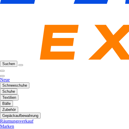
Suchen
Neue
Schneeschuhe
Schuhe
Textilien
Bälle
Zubehör
Gepäckaufbewahrung
Räumungsverkauf
Marken