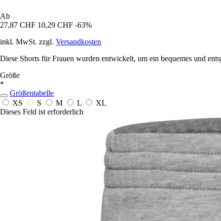
Ab
27,87 CHF
10,29 CHF
-63%
inkl. MwSt. zzgl.
Versandkosten
Diese Shorts für Frauen wurden entwickelt, um ein bequemes und entsp
Größe
*
Größentabelle
XS
S
M
L
XL
Dieses Feld ist erforderlich